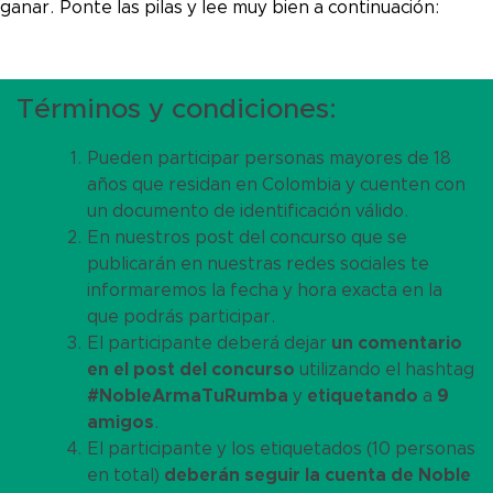
ganar. Ponte las pilas y lee muy bien a continuación:
Términos y condiciones:
Pueden participar personas mayores de 18
años que residan en Colombia y cuenten con
un documento de identificación válido.
En nuestros post del concurso que se
publicarán en nuestras redes sociales te
informaremos la fecha y hora exacta en la
que podrás participar.
El participante deberá dejar
un comentario
en el post del concurso
utilizando el hashtag
#NobleArmaTuRumba
y
etiquetando
a
9
amigos
.
El participante y los etiquetados (10 personas
en total)
deberán seguir la cuenta de Noble