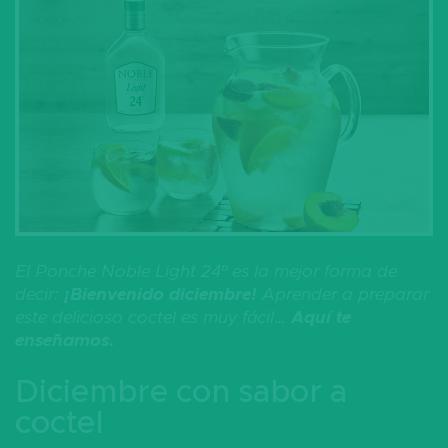
El Ponche Noble Light 24º es la mejor forma de
decir:
¡Bienvenido diciembre!
Aprender a preparar
este delicioso coctel es muy fácil…
Aquí te
enseñamos.
Diciembre con sabor a
coctel